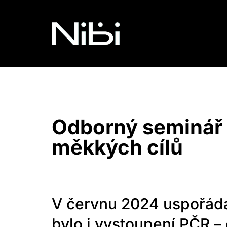
Odborný seminář 
měkkých cílů
V červnu 2024 uspořáda
bylo i vystoupení PČR 