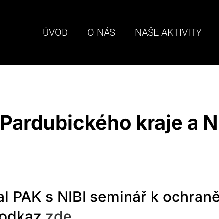
ÚVOD
O NÁS
NAŠE AKTIVITY
Pardubického kraje a N
l PAK s NIBI seminář k ochraně
– odkaz
zde