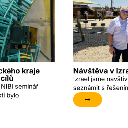
ckého kraje
Návštěva v Izra
cílů
Izrael jsme navštív
 NIBI seminář
seznámit s řešením
tí bylo